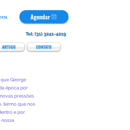
Agendar
50274
Tel: (31) 3241-4219
ARTIGO
CONTATO
e que George 
da época por 
 novas pressões. 
o, termo que nos 
dentro e por 
 nossa 