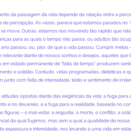
lento da passagem da vida depende da relação entre a perc
de percepção. Às vezes, parece que estamos parados no “ca
 se move. Outras, estamos nos movendo tão rápido que nã
anças para as quais o tempo não passa, ou adultos tão oc
 ano passou, ou, pior, de que a vida passou. Cumprir metas 
 relevante diante de nossos sonhos e desejos, aqueles que 
as em estado permanente de “falta de tempo” produzem sent
iamento e solidão. Contudo, vidas programadas, dietéticas e
junto com falta de intensidade, tédio e sentimento de irrele
titudes opostas diante das exigências da vida: a fuga para a 
to e no devaneio, e a fuga para a realidade, baseada no cont
 figuras – o mal-estar, a angústia, a morte, o conflito, a soli
ncial da qual fugimos, mas sem a qual a qualidade de nossa 
do espessura e intensidade, nos levando a uma vida em esta