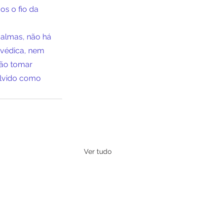
s o fio da 
 almas, não há 
rvédica, nem 
não tomar 
olvido como 
Ver tudo