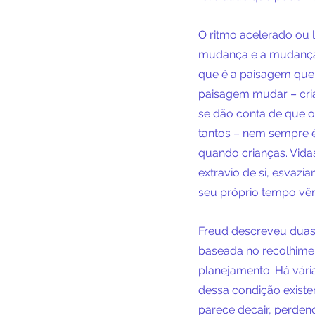
O ritmo acelerado ou 
mudança e a mudança 
que é a paisagem que
paisagem mudar – cri
se dão conta de que o
tantos – nem sempre é
quando crianças. Vid
extravio de si, esvaz
seu próprio tempo vêm 
Freud descreveu duas a
baseada no recolhimen
planejamento. Há várias
dessa condição existe
parece decair, perden