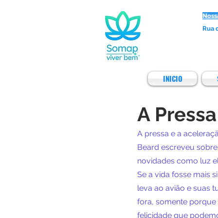
Noss
Rua d
INICIO
A Press
A pressa e a aceleraçã
Beard escreveu sobre
novidades como luz el
Se a vida fosse mais s
leva ao avião e suas t
fora, somente porque 
felicidade que podemos