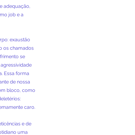
de adequação, 
imo job e a 
rpo: exaustão 
ão os chamados 
frimento se 
 agressividade 
a. Essa forma 
ante de nossa 
 em bloco, como 
letérios: 
remamente caro.
ticências e de 
otidiano uma 