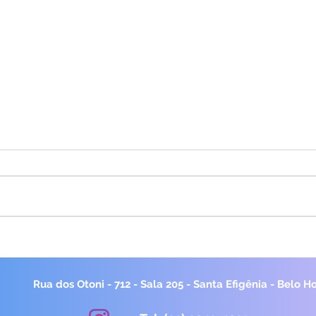
Reflexões sobre a culpa
Sob
Tera
O que é a perfeição para os
O Ac
seres humanos? Não errar, estar
Terap
tranquilo, se encaixar aqui e ali,
moda
ser igual a multidão...?
clíni
Costumamos ouvir...
ultra
Rua dos Otoni - 712 - Sala 205 - Santa Efigênia - Belo H