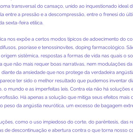
oma transversal do cansaço, unido ao inquestionado ideal 
la entre a pressão e a descompressão, entre o frenesi do últ
 sexta-feira etílica.
ica nos expõe a certos modos típicos de adoecimento do co
ifusos, psoríase e tenossinovites, doping farmacológico. S
origem sistêmica, respostas a formas de vida nas quais o so
ra que não mais requer boas narrativas, nem modulações da
 diante da ansiedade que nos protege da verdadeira angústi
parece ter sido o melhor resultado que pudemos inventar di
, o mundo e as imperfeitas leis. Contra ela não há soluções
ofissão. Há apenas a solução que mitiga seus efeitos mais de
e o peso da angústia neurótica, um excesso de bagagem ext
uções, como o uso impiedoso do corte, do parêntesis, das re
s de descontinuação e abertura contra o que torna nosso c