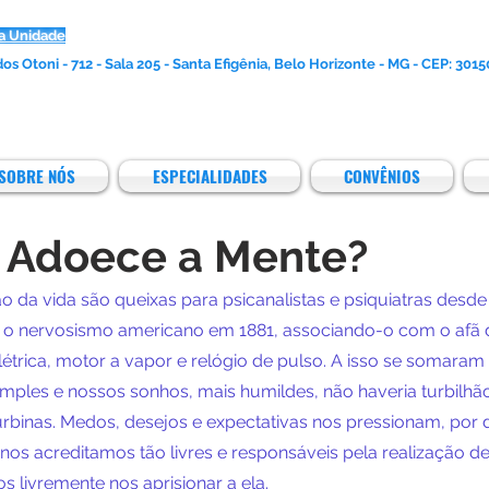
a Unidade
os Otoni - 712 - Sala 205 - Santa Efigênia, Belo Horizonte - MG - CEP: 301
SOBRE NÓS
ESPECIALIDADES
CONVÊNIOS
a Adoece a Mente?
o da vida são queixas para psicanalistas e psiquiatras desd
 o nervosismo americano em 1881, associando-o com o afã 
étrica, motor a vapor e relógio de pulso. A isso se somaram
imples e nossos sonhos, mais humildes, não haveria turbilhã
urbinas. Medos, desejos e expectativas nos pressionam, por 
nos acreditamos tão livres e responsáveis pela realização de
 livremente nos aprisionar a ela.