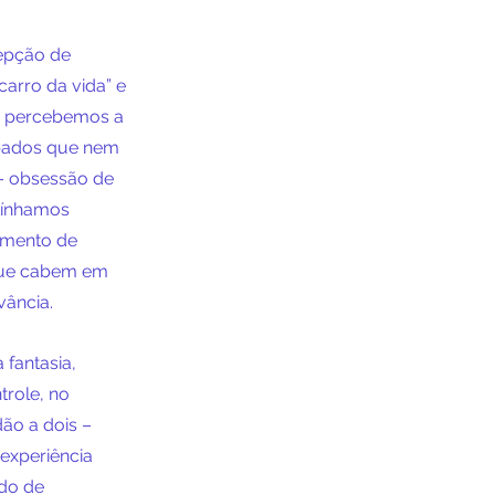
epção de 
rro da vida” e 
o percebemos a 
upados que nem 
– obsessão de 
tínhamos 
imento de 
 que cabem em 
vância.
fantasia, 
role, no 
dão a dois – 
experiência 
do de 