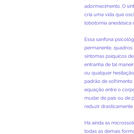
adormecimento. O sint
cria uma vida que osci
lobotomia anestésica da
Essa sanfona psicológ
permanente, quadros d
sintomas psíquicos de 
entranha de tal manei
ou qualquer hesitação
padrão de sofrimento 
equação entre o corpo
mudar de país ou de pr
reduzir drasticament
Há ainda as microssol
todas as demais forma