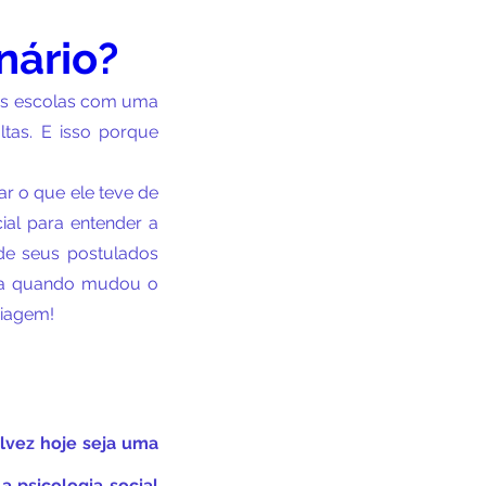
nário?
ias escolas com uma 
as. E isso porque 
r o que ele teve de 
al para entender a 
de seus postulados 
ca quando mudou o 
viagem!
lvez hoje seja uma 
psicologia social 