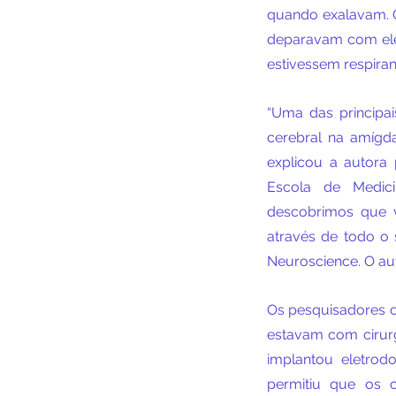
quando exalavam. O
deparavam com ele 
estivessem respira
“Uma das principai
cerebral na amígd
explicou a autora 
Escola de Medici
descobrimos que v
através de todo o s
Neuroscience. O aut
Os pesquisadores c
estavam com cirur
implantou eletrodo
permitiu que os c