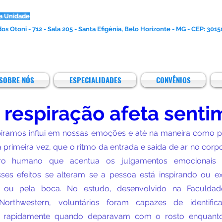
a Unidade
os Otoni - 712 - Sala 205 - Santa Efigênia, Belo Horizonte - MG - CEP: 301
SOBRE NÓS
ESPECIALIDADES
CONVÊNIOS
respiração afeta senti
ramos influi em nossas emoções e até na maneira como pe
rimeira vez, que o ritmo da entrada e saída de ar no corpo
bro humano que acentua os julgamentos emocionais 
sses efeitos se alteram se a pessoa está inspirando ou ex
iz ou pela boca. No estudo, desenvolvido na Faculdad
Northwestern, voluntários foram capazes de identific
 rapidamente quando deparavam com o rosto enquanto