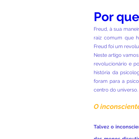
Por que
Freud, à sua maneir
raiz comum que ho
Freud foi um revol
Neste artigo vamos 
revolucionário e p
história da psicol
foram para a psic
centro do universo
O inconscient
Talvez o inconscie
das menos discuti