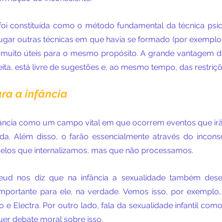
foi constituída como o método fundamental da técnica psica
gar outras técnicas em que havia se formado (por exemplo, a
m muito úteis para o mesmo propósito. A grande vantagem da 
ta, está livre de sugestões e, ao mesmo tempo, das restriçõ
ara a infância
fância como um campo vital em que ocorrem eventos que irão 
da. Além disso, o farão essencialmente através do inconsc
elos que internalizamos, mas que não processamos.
reud nos diz que na infância a sexualidade também de
importante para ele, na verdade. Vemos isso, por exemplo, 
e Electra. Por outro lado, fala da sexualidade infantil como 
uer debate moral sobre isso.