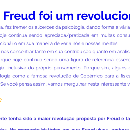
 Freud foi um revolucio
a, fez tremer os alicerces da psicologia, dando forma a vár
je continua sendo apreciada/praticada em muitas consult
ucionário em sua maneira de ver a nós e nossas mentes.
nos concentrar tanto em sua contribuição quanto em analisa
orque hoje continua sendo uma figura de referência essenci
ogia, inclusive do próprio pensamento. Porque sim, alguns 
ologia como a famosa revolução de Copérnico para a físi
. Se você pensa assim, vamos mergulhar nesta interessante 
e
nte tenha sido a maior revolução proposta por Freud e ta
das. No momento histórico em que Freud viveu, embora a 