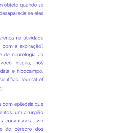
m objeto quando se 
esaparecia se eles 
rença na atividade 
com a expiração”, 
e de neurologia da 
ocê inspira, nós 
dala e hipocampo, 
entífico Journal of 
g.
 com epilepsia que 
tos, um cirurgião 
s convulsões. Isso 
te do cérebro dos 