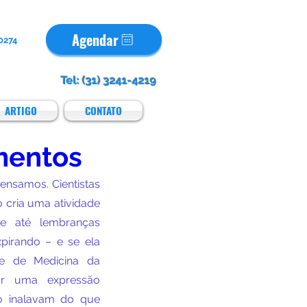
Agendar
50274
Tel: (31) 3241-4219
ARTIGO
CONTATO
mentos
nsamos. Cientistas 
 cria uma atividade 
e até lembranças 
pirando – e se ela 
e de Medicina da 
ar uma expressão 
 inalavam do que 