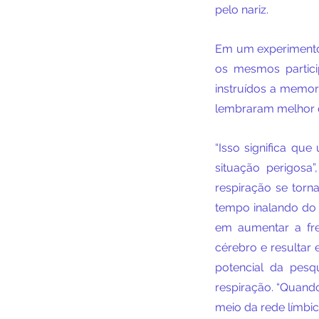
pelo nariz.
Em um experimento 
os mesmos partic
instruídos a memor
lembraram melhor q
“Isso significa qu
situação perigosa
respiração se torn
tempo inalando do
em aumentar a fre
cérebro e resultar 
potencial da pesq
respiração. “Quando
meio da rede límbica