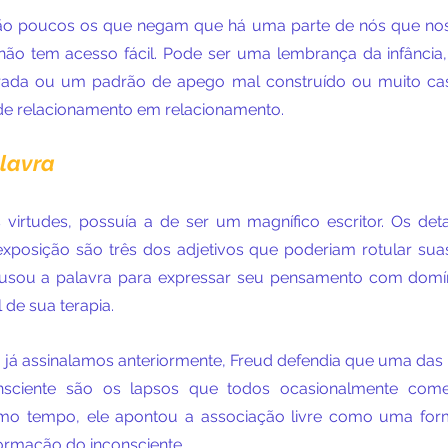
ão poucos os que negam que há uma parte de nós que nos i
 não tem acesso fácil. Pode ser uma lembrança da infânci
orada ou um padrão de apego mal construído ou muito cast
de relacionamento em relacionamento.
lavra
 virtudes, possuía a de ser um magnífico escritor. Os deta
xposição são três dos adjetivos que poderiam rotular suas
usou a palavra para expressar seu pensamento com domí
 de sua terapia.
já assinalamos anteriormente, Freud defendia que uma das 
onsciente são os lapsos que todos ocasionalmente com
mo tempo, ele apontou a associação livre como uma for
ormação do inconsciente.