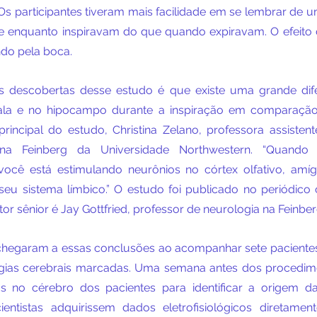
s participantes tiveram mais facilidade em se lembrar de u
enquanto inspiravam do que quando expiravam. O efeito d
ndo pela boca.
s descobertas desse estudo é que existe uma grande dife
ala e no hipocampo durante a inspiração em comparação 
principal do estudo, Christina Zelano, professora assistent
na Feinberg da Universidade Northwestern. “Quando v
ocê está estimulando neurônios no córtex olfativo, amíg
eu sistema límbico.” O estudo foi publicado no periódico ci
or sênior é Jay Gottfried, professor de neurologia na Feinber
hegaram a essas conclusões ao acompanhar sete pacientes
gias cerebrais marcadas. Uma semana antes dos procedimen
s no cérebro dos pacientes para identificar a origem da
ientistas adquirissem dados eletrofisiológicos diretamen