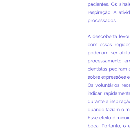
pacientes. Os sina
respiração. A ativ
processados.
A descoberta levou
com essas regiõe
poderiam ser afet
processamento em
cientistas pediram
sobre expressões e
Os voluntários re
indicar rapidamen
durante a inspiraç
quando faziam o me
Esse efeito diminu
boca. Portanto, o 