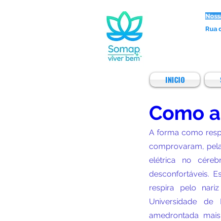
Noss
Rua d
INICIO
Como a 
A forma como respi
comprovaram, pela p
elétrica no cére
desconfortáveis. E
respira pelo nar
Universidade de 
amedrontada mais