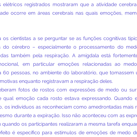
is elétricos registrados mostraram que a atividade cerebral
idade ocorre em áreas cerebrais nas quais emoções, memó
 os cientistas a se perguntar se as funções cognitivas tipi
s do cérebro – especialmente o processamento do med
adas também pela respiração. A amígdala está fortement
ocional, em particular emoções relacionadas ao medo
 a 60 pessoas, no ambiente do laboratório, que tomassem 
motivas enquanto registravam a respiração deles. 
ceberam fotos de rostos com expressões de medo ou surp
te qual emoção cada rosto estava expressando. Quando e
ão, os indivíduos as reconheciam como amedrontadas mais 
smo durante a expiração. Isso não aconteceu com as expre
iu quando os participantes realizaram a mesma tarefa enquan
efeito é específico para estímulos de emoções de medo du