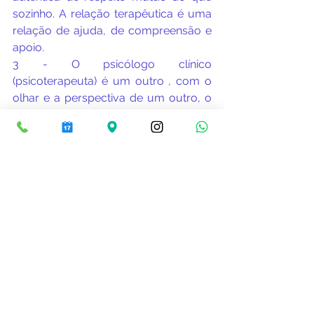
sozinho. A relação terapêutica é uma 
relação de ajuda, de compreensão e 
apoio.
3 - O psicólogo clínico 
(psicoterapeuta) é um outro , com o 
olhar e a perspectiva de um outro, o 
que lhe ajudará ver a sua vida de um 
modo diferente, lhe fazer perguntas 
diferentes, ajudá-lo a perceber as 
coisas de um ângulo que você não 
tinha visto antes e nem suspeitava ser 
possível. Assim, a psicoterapia faz 
você parar para refletir sobre a 
própria vida e seu funcionamento 
mental. Parar, observar e refletir 
permite muitas mudanças de 
orientação, sentido, rumo e 
aprofundamento da experiência de 