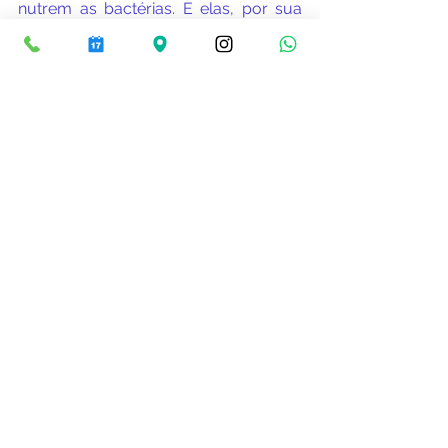
nutrem as bactérias. E elas, por sua 
vez, agradecem devolvendo 
vantagens ao nosso corpo.
Pílulas de bactérias?!
O campo de estudos de intervenções 
na flora intestinal avançou nos últimos 
anos e já se veem boas tentativas de 
atenuar doenças mexendo com o 
nosso padrão de micróbios. Recorrer 
a bactérias das classes dos 
lactobacilos e bifidobactérias já é uma 
receita para abrandar a síndrome do 
intestino irritável, por exemplo. 
“Talvez, no futuro, tenhamos cepas de 
micro-organismos específicas para 
prescrever a cada problema de 
saúde”, especula Barbuti.